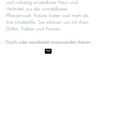
und vielseitig einsetzbare Haus- und
Heilmittel aus der unmittelbaren
Pflanzenwelt. Kräuter bieten weit mehr als
ihre Inhaltstoffe: Sie erfreuen uns mit ihren
Düften, Farben und Aromen.
Frisch oder verarbeitet angewendet dienen
sie u.a. als Wickelzusatz, Teezubereitung
oder Pflegeöl.
Aromapflege
Die Aromapflege ist eine anerkannte,
ergänzende Pflegemethode - als
prophylaktische und/oder pflegerische
Massnahme - sowohl für kranke wie auch