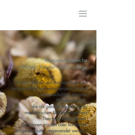
Kompetenzbereiche
Wickel · Kräuter · Aromapflege
Wickel, Kräuter und Aromapflege sind
langbewährte und zwischenzeitlich auch
wissenschaftlich erprobte
Pflegemethoden,
die als geniale Ergänzung zu
medizinischen Behandlungen und
Therapieformen dienen.
Sie können einzeln oder kombiniert
eingesetzt bzw. angewendet werden.