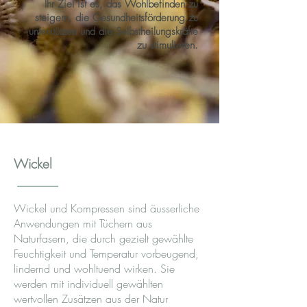
Ihr Ziel ist es, das Wohlbefinden zu
steigern, die Gesundheitsförderung zu
unterstützen und die Selbstheilungskräfte
zu stimulieren.
Wickel
Wickel und Kompressen sind äusserliche
Anwendungen mit Tüchern aus
Naturfasern, die durch gezielt gewählte
Feuchtigkeit und Temperatur vorbeugend,
lindernd und wohltuend wirken. Sie
werden mit individuell gewählten
wertvollen Zusätzen aus der Natur